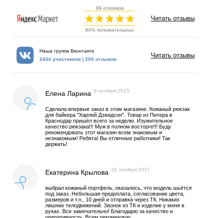
99 откликов
Читать отзывы
94% положительных
Наша группа Вконтакте
Читать отзывы
2444 участников | 200 отзывов
9 октября 2015
Елена Ларина
Сделала впервые заказ в этом магазине. Кожаный рюкзак
для байкера "Харлей Дэвидсон". Товар из Питера в
Краснодар пришёл всего за неделю. Изумительное
качество рюкзака!!! Муж в полном восторге!!! Буду
рекомендовать этот магазин всем знакомым и
незнакомым! Ребята! Вы отличные работники! Так
держать!
31 октября 2017
Екатерина Крылова
выбрал кожаный портфель, оказалось, что модель шьётся
под заказ. Небольшая предоплата, согласование цвета,
размеров и т.п., 10 дней и отправка через ТК. Никаких
лишних телодвижений. Звонок из ТК и изделие у меня в
руках. Все замечательно! Благодарю за качество и
оперативность. Всем рекомендую.