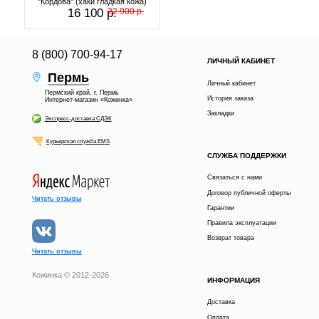
"Кордова" (хаки гладкая кожа)
16 100 р.
22 900 р.
8 (800) 700-94-17
ЛИЧНЫЙ КАБИНЕТ
Пермь
Личный кабинет
Пермский край, г. Пермь
История заказа
Интернет-магазин «Кожинка»
Закладки
Экспресс-доставка СДЭК
Курьерская служба EMS
СЛУЖБА ПОДДЕРЖКИ
Связаться с нами
Договор публичной оферты
Читать отзывы
Гарантии
Правила эксплуатации
Возврат товара
Читать отзывы
Кожинка © 2012-2026
ИНФОРМАЦИЯ
Доставка
Оплата