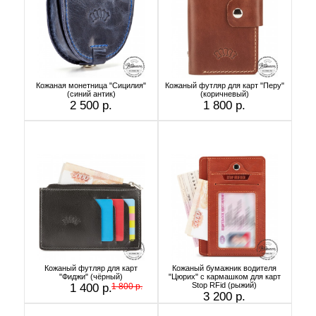
Кожаная монетница "Сицилия"
Кожаный футляр для карт "Перу"
(синий антик)
(коричневый)
2 500 р.
1 800 р.
Кожаный футляр для карт
Кожаный бумажник водителя
"Фиджи" (чёрный)
"Цюрих" с кармашком для карт
Stop RFid (рыжий)
1 400 р.
1 800 р.
3 200 р.