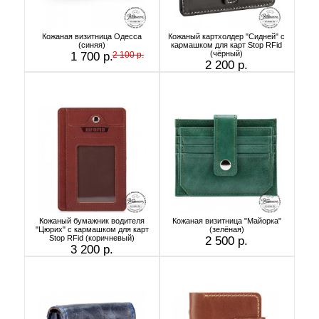
Кожаная визитница Одесса
Кожаный картхолдер "Сидней" с
(синяя)
кармашком для карт Stop RFid
(чёрный)
1 700 р.
2 100 р.
2 200 р.
Кожаный бумажник водителя
Кожаная визитница "Майорка"
"Цюрих" с кармашком для карт
(зелёная)
Stop RFid (коричневый)
2 500 р.
3 200 р.