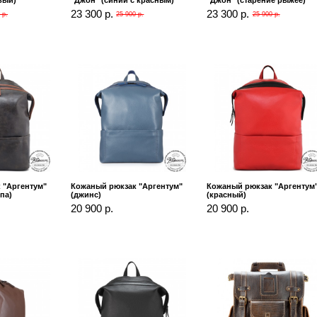
вый)
"Джон" (синий с красным)
"Джон" (старение рыжее)
23 300 р.
23 300 р.
 р.
25 900 р.
25 900 р.
 "Аргентум"
Кожаный рюкзак "Аргентум"
Кожаный рюкзак "Аргентум
па)
(джинс)
(красный)
20 900 р.
20 900 р.