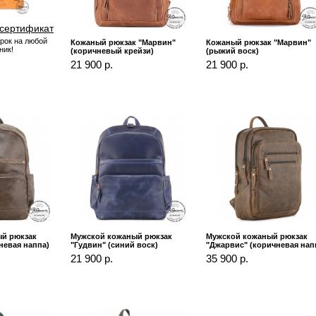
сертификат
рок на любой
Кожаный рюкзак "Марвин"
Кожаный рюкзак "Марвин"
ник!
(коричневый крейзи)
(рыжий воск)
21 900 р.
21 900 р.
й рюкзак
Мужской кожаный рюкзак
Мужской кожаный рюкзак
невая наппа)
"Гудвин" (синий воск)
"Джарвис" (коричневая нап
21 900 р.
35 900 р.