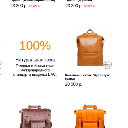
"Джон" (темно-коричневый)
"Джон" (черный)
23 300 р.
23 300 р.
25 900 р.
25 900 р.
100%
Натуральная кожа
Телячья и бычья кожа
международного
стандарта выделки EAC.
"
Кожаный рюкзак "Аргентум"
(охра)
20 900 р.