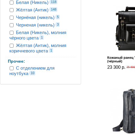
Белая (Никель)
118
Жёлтая (Антик)
148
Чернёная (никель)
5
Черненая (никель)
3
Белая (Никель), молния
чёрного цвета
1
Жёлтая (Антик), молния
коричневого цвета
1
Кожаный ранец 
Прочее:
(чёрный)
23 300 р.
С отделением для
25 900
ноутбука
10