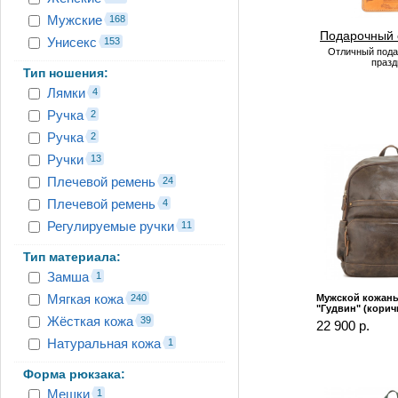
Мужские
168
Подарочный 
Унисекс
153
Отличный пода
празд
Тип ношения:
Лямки
4
Ручка
2
Ручка
2
Ручки
13
Плечевой ремень
24
Плечевой ремень
4
Регулируемые ручки
11
Тип материала:
Замша
1
Мягкая кожа
240
Мужской кожаны
"Гудвин" (корич
Жёсткая кожа
39
22 900 р.
Натуральная кожа
1
Форма рюкзака:
Мешки
1