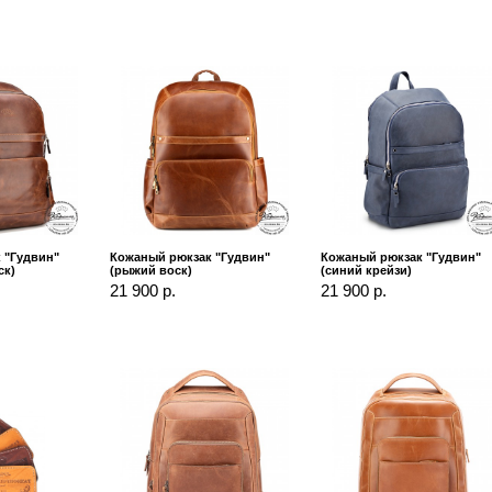
 "Гудвин"
Кожаный рюкзак "Гудвин"
Кожаный рюкзак "Гудвин"
ск)
(рыжий воск)
(синий крейзи)
21 900 р.
21 900 р.