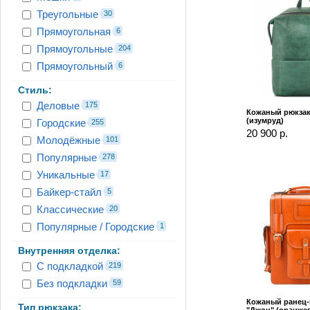
Треугольные
30
Прямоугольная
6
Прямоугольные
204
Прямоугольный
6
Стиль:
Деловые
175
Кожаный рюкзак
(изумруд)
Городские
255
20 900 р.
Молодёжные
101
Популярные
278
Уникальные
17
Байкер-стайл
5
Классические
20
Популярные / Городские
1
Внутренняя отделка:
С подкладкой
219
Без подкладки
59
Кожаный ранец
Тип рюкзака: