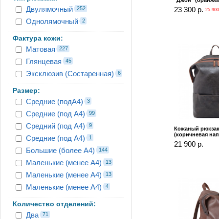
"Джон" (оранже
Двулямочный
252
23 300 р.
25 900
Однолямочный
2
Фактура кожи:
Матовая
227
Глянцевая
45
Эксклюзив (Состаренная)
6
Размер:
Средние (подА4)
3
Средние (под А4)
99
Средний (под А4)
9
Кожаный рюкзак
(коричневая нап
Средние (под А4)
1
21 900 р.
Большие (более А4)
144
Маленькие (менее А4)
13
Маленькие (менее А4)
13
Маленькие (менее А4)
4
Количество отделений:
Два
71