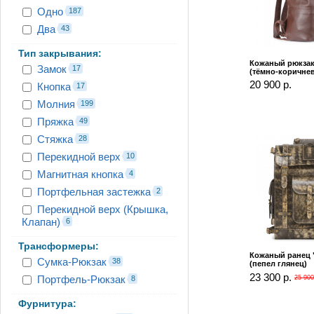
Одно
187
Два
43
Тип закрывания:
Кожаный рюкзак
Замок
17
(тёмно-коричне
20 900 р.
Кнопка
17
Молния
199
Пряжка
49
Стяжка
28
Перекидной верх
10
Магнитная кнопка
4
Портфельная застежка
2
Перекидной верх (Крышка,
Клапан)
6
Трансформеры:
Кожаный ранец 
Сумка-Рюкзак
38
(пепел глянец)
23 300 р.
Портфель-Рюкзак
8
25 900
Фурнитура: