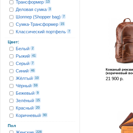
Трансформер
13
Деловая сумка
3
Шоппер (Shopper bag)
7
Сумка-Трансформер
15
Классический портфель
7
Цвет:
Белый
2
Рыжий
41
Серый
7
Кожаный рюкзак
Синий
46
(коричневый во
Жёлтый
10
21 900 р.
Чёрный
59
Бежевый
9
Зелёный
15
Красный
20
Коричневый
90
Пол
Женские
228