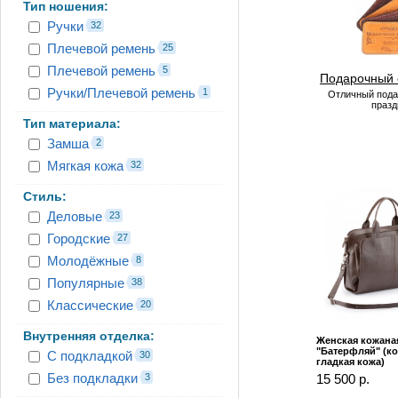
Тип ношения:
Ручки
32
Плечевой ремень
25
Плечевой ремень
5
Подарочный 
Ручки/Плечевой ремень
1
Отличный пода
празд
Тип материала:
Замша
2
Мягкая кожа
32
Стиль:
Деловые
23
Городские
27
Молодёжные
8
Популярные
38
Классические
20
Внутренняя отделка:
Женская кожана
"Батерфляй" (к
С подкладкой
30
гладкая кожа)
Без подкладки
3
15 500 р.