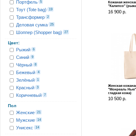
Портфель
5
Кожаная женска
"Калипсо" (рыжа
Тоут (Tote bag)
19
16 900 р.
Трансформер
2
Деловая сумка
25
Шоппер (Shopper bag)
27
Цвет:
Рыжий
6
Синий
9
Чёрный
8
Бежевый
4
Зелёный
1
Женская кожана
Красный
3
"Монреаль Нью"
гладкая кожа)
Коричневый
7
10 500 р.
Пол
Женские
21
Мужские
14
Унисекс
14