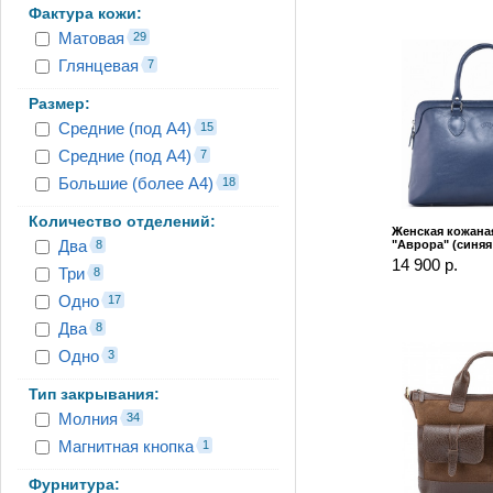
Фактура кожи:
Матовая
29
Глянцевая
7
Размер:
Средние (под А4)
15
Средние (под А4)
7
Большие (более А4)
18
Количество отделений:
Женская кожана
Два
8
"Аврора" (синяя
14 900 р.
Три
8
Одно
17
Два
8
Одно
3
Тип закрывания:
Молния
34
Магнитная кнопка
1
Фурнитура: