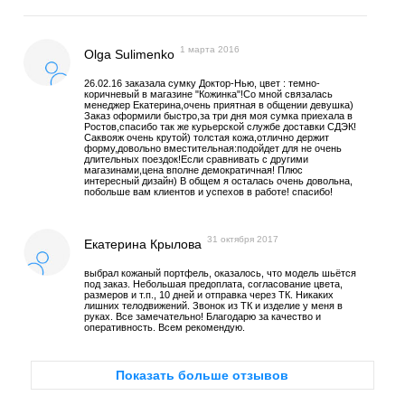
1 марта 2016
Olga Sulimenko
26.02.16 заказала сумку Доктор-Нью, цвет : темно-
коричневый в магазине "Кожинка"!Со мной связалась
менеджер Екатерина,очень приятная в общении девушка)
Заказ оформили быстро,за три дня моя сумка приехала в
Ростов,спасибо так же курьерской службе доставки СДЭК!
Саквояж очень крутой) толстая кожа,отлично держит
форму,довольно вместительная:подойдет для не очень
длительных поездок!Если сравнивать с другими
магазинами,цена вполне демократичная! Плюс
интересный дизайн) В общем я осталась очень довольна,
побольше вам клиентов и успехов в работе! спасибо!
31 октября 2017
Екатерина Крылова
выбрал кожаный портфель, оказалось, что модель шьётся
под заказ. Небольшая предоплата, согласование цвета,
размеров и т.п., 10 дней и отправка через ТК. Никаких
лишних телодвижений. Звонок из ТК и изделие у меня в
руках. Все замечательно! Благодарю за качество и
оперативность. Всем рекомендую.
Показать больше отзывов