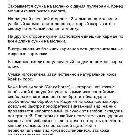
Закрывается сумка на молнию с двумя пуллерами. Конец
молнии фиксируется кнопкой.
На лицевой внешней стороне - 2 кармана на молнии и
удобный карман для телефона, который закрывается
сверху на кожаный клапан и кнопку.
На другой стороне сумки расположен внешний карман по
всей длине сумки на молнии.
Внутри внешних больших карманов есть дополнительные
открытые кармашки.
В комплект входит регулируемый по длине ремень через
плечо.
Сумка изготовлена из качественной натуральной кожи
Крейзи хорс.
Кожа Крейзи хорс (Crazy horse) – натуральная кожа с
необычной фактурой и уникальными износостойкими
свойствами, которые она приобретает благодаря
особенностям обработки. Изделия из кожи Крейзи хорс
довольно быстро приобретают винтажный вид, на них
проявляется неповторимый рисунок от изгибов, складок и
потертостей. При этом от любых нежелательных царапин
можно легко избавиться - достаточно потереть это место
мягкой тканью или специальной щеточкой и
первоначальный вид кожи восстановится, эта кожа
самозалечивающаяся!