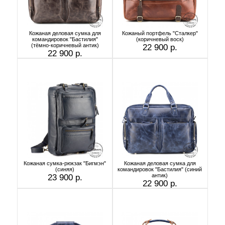
Кожаная деловая сумка для
Кожаный портфель "Сталкер"
командировок "Бастилия"
(коричневый воск)
(тёмно-коричневый антик)
22 900 р.
22 900 р.
Кожаная сумка-рюкзак "Бигмэн"
Кожаная деловая сумка для
(синяя)
командировок "Бастилия" (синий
антик)
23 900 р.
22 900 р.