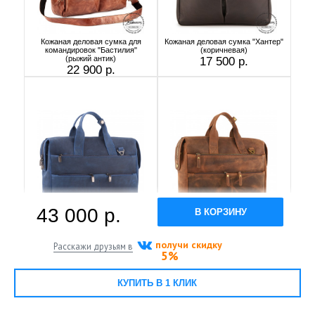
Кожаная деловая сумка для
Кожаная деловая сумка "Хантер"
командировок "Бастилия"
(коричневая)
(рыжий антик)
17 500 р.
22 900 р.
43 000 р.
В КОРЗИНУ
Кожаная деловая сумка "Марк"
Кожаная деловая сумка "Марк"
(синий крейзи)
(коричневый крейзи)
26 900 р.
26 900 р.
получи скидку
Расскажи друзьям в
5%
КУПИТЬ В 1 КЛИК