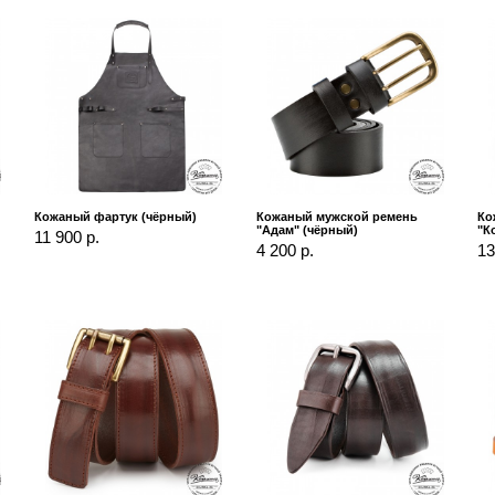
Кожаный фартук (чёрный)
Кожаный мужской ремень
Ко
"Адам" (чёрный)
"К
11 900 р.
4 200 р.
13