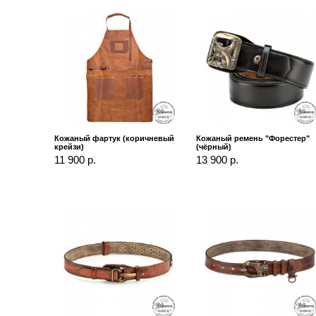
Кожаный фартук (коричневый
Кожаный ремень "Форестер"
крейзи)
(чёрный)
11 900 р.
13 900 р.