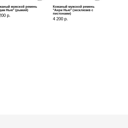
жаный мужской ремень
Кожаный мужской ремень
дам Нью" (рыжий)
"Анри Нью" (эксклюзив с
пистонами)
200 р.
4 200 р.