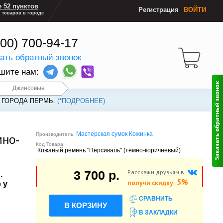
 52 пунктов
Регистрация
ВОЙТИ
 товаров в городе
800) 700-94-17
зать обратный звонок
шите нам:
Джинсовые
 ГОРОДА ПЕРМЬ.
(*ПОДРОБНЕЕ)
Мастерская сумок Кожинка
Производитель:
мно-
Код Товара:
Кожаный ремень "Персиваль" (тёмно-коричневый)
Расскажи друзьям в
3 700 р.
.
5%
получи скидку
 у
СРАВНИТЬ
В КОРЗИНУ
В ЗАКЛАДКИ