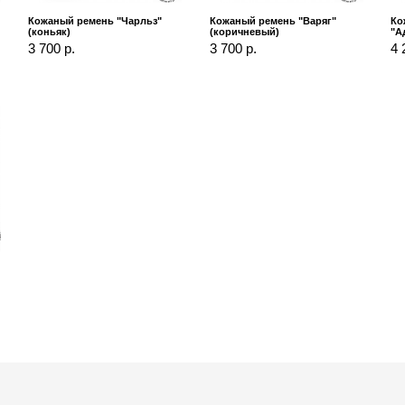
Кожаный ремень "Чарльз"
Кожаный ремень "Варяг"
Ко
(коньяк)
(коричневый)
"А
3 700 р.
3 700 р.
4 