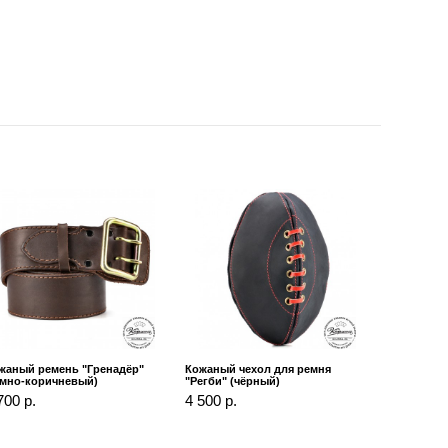
жаный ремень "Гренадёр"
Кожаный чехол для ремня
ёмно-коричневый)
"Регби" (чёрный)
700 р.
4 500 р.