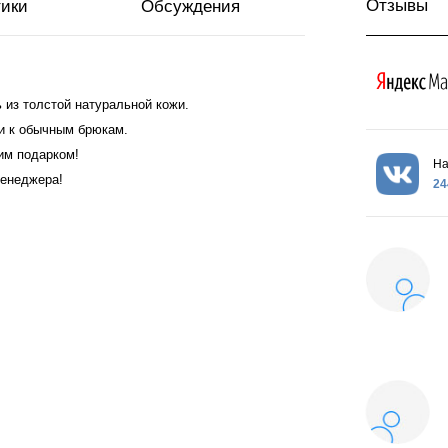
Отзывы
тики
Обсуждения
из толстой натуральной кожи.
 и к обычным брюкам.
им подарком!
На
менеджера!
24