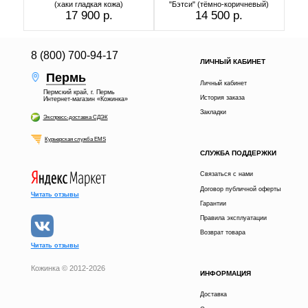
(хаки гладкая кожа)
"Бэтси" (тёмно-коричневый)
17 900 р.
14 500 р.
8 (800) 700-94-17
ЛИЧНЫЙ КАБИНЕТ
Пермь
Личный кабинет
Пермский край, г. Пермь
История заказа
Интернет-магазин «Кожинка»
Закладки
Экспресс-доставка СДЭК
Курьерская служба EMS
СЛУЖБА ПОДДЕРЖКИ
Связаться с нами
Договор публичной оферты
Читать отзывы
Гарантии
Правила эксплуатации
Возврат товара
Читать отзывы
Кожинка © 2012-2026
ИНФОРМАЦИЯ
14 500 р.
В КОРЗИНУ
Доставка