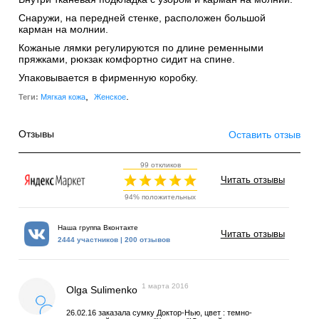
Снаружи, на передней стенке, расположен большой
карман на молнии.
Кожаные лямки регулируются по длине ременными
пряжками, рюкзак комфортно сидит на спине.
Упаковывается в фирменную коробку.
,
.
Теги:
Мягкая кожа
Женское
Отзывы
Оставить отзыв
99 откликов
Читать отзывы
94% положительных
Наша группа Вконтакте
Читать отзывы
2444 участников | 200 отзывов
1 марта 2016
Olga Sulimenko
26.02.16 заказала сумку Доктор-Нью, цвет : темно-