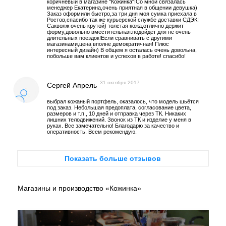
коричневый в магазине "Кожинка"!Со мной связалась
менеджер Екатерина,очень приятная в общении девушка)
Заказ оформили быстро,за три дня моя сумка приехала в
Ростов,спасибо так же курьерской службе доставки СДЭК!
Саквояж очень крутой) толстая кожа,отлично держит
форму,довольно вместительная:подойдет для не очень
длительных поездок!Если сравнивать с другими
магазинами,цена вполне демократичная! Плюс
интересный дизайн) В общем я осталась очень довольна,
побольше вам клиентов и успехов в работе! спасибо!
31 октября 2017
Сергей Апрель
выбрал кожаный портфель, оказалось, что модель шьётся
под заказ. Небольшая предоплата, согласование цвета,
размеров и т.п., 10 дней и отправка через ТК. Никаких
лишних телодвижений. Звонок из ТК и изделие у меня в
руках. Все замечательно! Благодарю за качество и
оперативность. Всем рекомендую.
Показать больше отзывов
Магазины и производство «Кожинка»