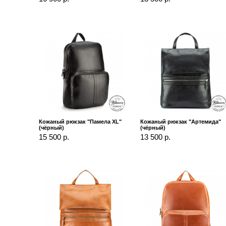
Кожаный рюкзак "Памела XL"
Кожаный рюкзак "Артемида"
(чёрный)
(чёрный)
15 500 р.
13 500 р.