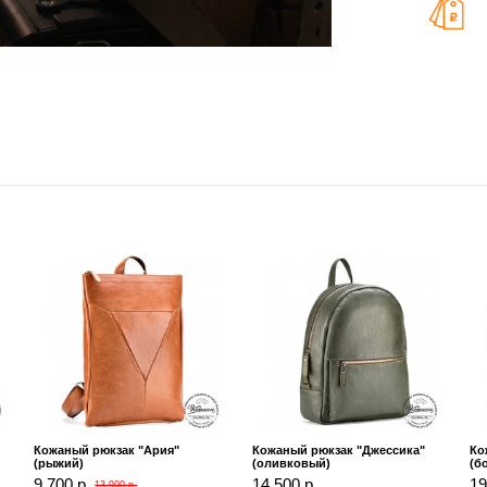
Кожаный рюкзак "Ария"
Кожаный рюкзак "Джессика"
Ко
(рыжий)
(оливковый)
(б
9 700 р.
14 500 р.
19
13 900 р.