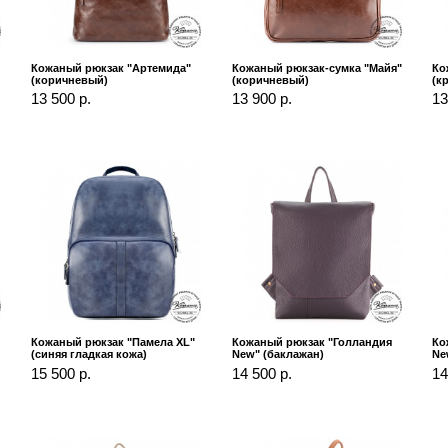
Кожаный рюкзак "Артемида"
Кожаный рюкзак-сумка "Майя"
Ко
(коричневый)
(коричневый)
(к
13 500 р.
13 900 р.
13
Кожаный рюкзак "Памела XL"
Кожаный рюкзак "Голландия
Ко
(синяя гладкая кожа)
New" (баклажан)
Ne
15 500 р.
14 500 р.
14