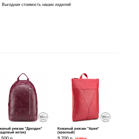
Выгодная стоимость наших изделий
жаный рюкзак "Дрезден"
Кожаный рюкзак "Ария"
ордовый антик)
(красный)
 500 р.
9 700 р.
13 900 р.