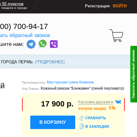
 52 пунктов
Регистрация
ВОЙТИ
 товаров в городе
800) 700-94-17
зать обратный звонок
шите нам:
 ГОРОДА ПЕРМЬ.
(*ПОДРОБНЕЕ)
Мастерская сумок Кожинка
Производитель:
ий
Кожаный рюкзак "Бэнжамин" (синий перламутр)
Код Товара:
Расскажи друзьям в
17 900 р.
5%
получи скидку
СРАВНИТЬ
В КОРЗИНУ
В ЗАКЛАДКИ