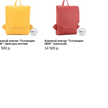
жаный рюкзак "Голландия
Кожаный рюкзак "Голландия
W " (фактура желтая)
NEW " (красный)
 500 р.
14 500 р.