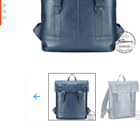
р
и
и