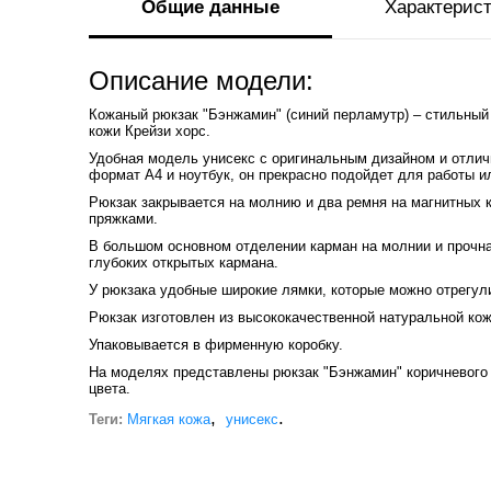
Общие данные
Характерис
Описание модели:
Кожаный рюкзак "Бэнжамин" (синий перламутр) – стильный 
кожи Крейзи хорс.
Удобная модель унисекс с оригинальным дизайном и отли
формат А4 и ноутбук, он прекрасно подойдет для работы и
Рюкзак закрывается на молнию и два ремня на магнитных 
пряжками.
В большом основном отделении карман на молнии и прочна
глубоких открытых кармана.
У рюкзака удобные широкие лямки, которые можно отрегул
Рюкзак изготовлен из высококачественной натуральной ко
Упаковывается в фирменную коробку.
На моделях представлены рюкзак "Бэнжамин" коричневого ц
цвета.
,
.
Теги:
Мягкая кожа
унисекс