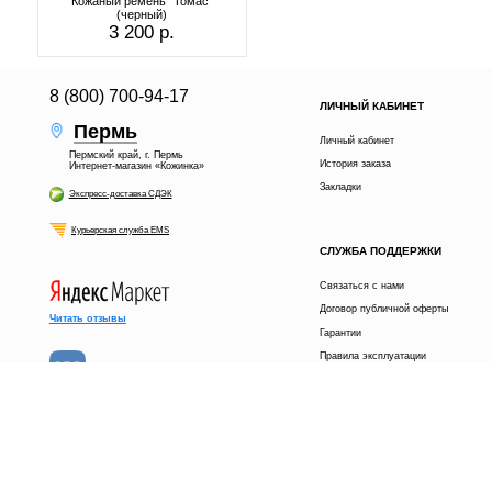
Кожаный ремень "Томас"
(черный)
3 200 р.
8 (800) 700-94-17
ЛИЧНЫЙ КАБИНЕТ
Пермь
Личный кабинет
Пермский край, г. Пермь
История заказа
Интернет-магазин «Кожинка»
Закладки
Экспресс-доставка СДЭК
3 200 р.
В КОРЗИНУ
Курьерская служба EMS
получи скидку
Расскажи друзьям в
СЛУЖБА ПОДДЕРЖКИ
5%
Связаться с нами
Договор публичной оферты
КУПИТЬ В 1 КЛИК
Читать отзывы
Гарантии
Правила эксплуатации
Возврат товара
Читать отзывы
Кожинка © 2012-2026
ИНФОРМАЦИЯ
Доставка