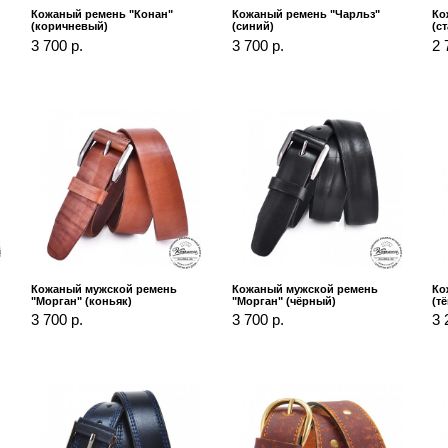
Кожаный ремень "Конан"
Кожаный ремень "Чарльз"
Ко
(коричневый)
(синий)
(с
3 700 р.
3 700 р.
2 
Кожаный мужской ремень
Кожаный мужской ремень
Ко
"Морган" (коньяк)
"Морган" (чёрный)
(т
3 700 р.
3 700 р.
3 