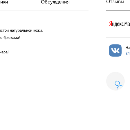
Отзывы
тики
Обсуждения
лстой натуральной кожи.
 с брюками!
На
жера!
24