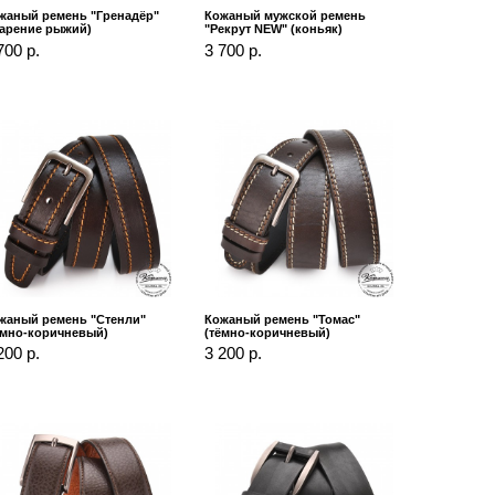
жаный ремень "Гренадёр"
Кожаный мужской ремень
тарение рыжий)
"Рекрут NEW" (коньяк)
700 р.
3 700 р.
жаный ремень "Стенли"
Кожаный ремень "Томас"
ёмно-коричневый)
(тёмно-коричневый)
200 р.
3 200 р.