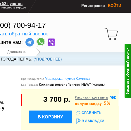
 52 пунктов
Регистрация
ВОЙТИ
 товаров в городе
800) 700-94-17
зать обратный звонок
шите нам:
Джинсовые
 ГОРОДА ПЕРМЬ.
(*ПОДРОБНЕЕ)
Мастерская сумок Кожинка
Производитель:
Кожаный ремень "Викинг NEW" (коньяк)
Код Товара:
Расскажи друзьям в
3 700 р.
м.
5%
получи скидку
 у
СРАВНИТЬ
В КОРЗИНУ
В ЗАКЛАДКИ