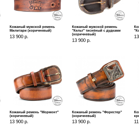
Кожаный мужской ремень
Кожаный мужской ремень
Ко
Милитари (коричневый)
"Кельт" тиснёный с дудками
"К
(коричневый)
13 900 р.
13
13 900 р.
Кожаный ремень "Мормонт"
Кожаный ремень "Форестер"
Ко
(коричневый)
(коричневый)
кр
13 900 р.
13 900 р.
11