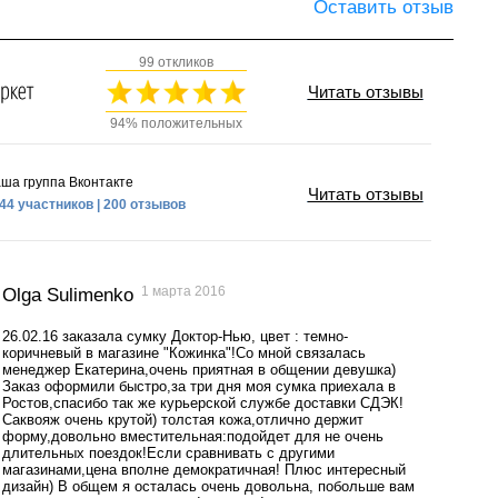
Оставить отзыв
99 откликов
Читать отзывы
94% положительных
ша группа Вконтакте
Читать отзывы
44 участников | 200 отзывов
1 марта 2016
Olga Sulimenko
26.02.16 заказала сумку Доктор-Нью, цвет : темно-
коричневый в магазине "Кожинка"!Со мной связалась
менеджер Екатерина,очень приятная в общении девушка)
Заказ оформили быстро,за три дня моя сумка приехала в
Ростов,спасибо так же курьерской службе доставки СДЭК!
Саквояж очень крутой) толстая кожа,отлично держит
форму,довольно вместительная:подойдет для не очень
длительных поездок!Если сравнивать с другими
магазинами,цена вполне демократичная! Плюс интересный
дизайн) В общем я осталась очень довольна, побольше вам